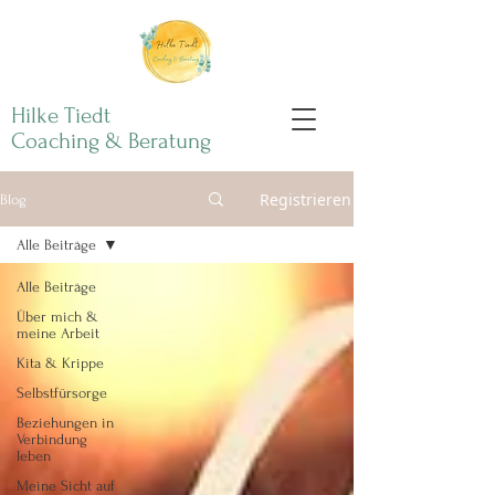
Hilke Tiedt
Coaching & Beratung
Registrieren
Blog
Alle Beiträge
Alle Beiträge
Über mich &
meine Arbeit
Kita & Krippe
Selbstfürsorge
Beziehungen in
Verbindung
leben
Meine Sicht auf