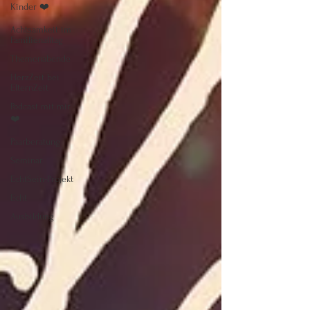
Kinder ❤️
Achtsamkeit im
Familienalltag
Themenabende
HerzZeit bei
ElternZeit
Podcast mit mir
❤️
Paarberatung
Seminar
EchtSein-Projekt
Echt
Ausbildung