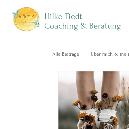
Hilke Tiedt
Coaching & Beratung
Alle Beiträge
Über mich & mein
Beziehungen in Verbindung l
Achtsamkeit im Familienalltag
Podcast mit mir ❤️
Paarbe