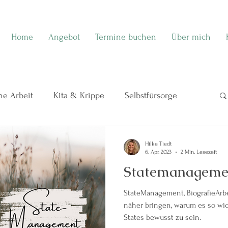
Home
Angebot
Termine buchen
Über mich
e Arbeit
Kita & Krippe
Selbstfürsorge
eben
Meine Sicht auf Kinder ❤️
Hilke Tiedt
6. Apr. 2023
2 Min. Lesezeit
Statemanageme
Themenabende
HerzZeit bei ElternZeit
StateManagement, BiografieArbeit Heute möchten wir
näher bringen, warum es so wich
ratung
Seminar
EchtSein-Projekt
Echt
States bewusst zu sein.