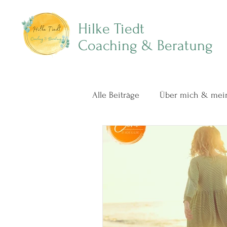
Hilke Tiedt
Coaching & Beratung
Alle Beiträge
Über mich & mein
Beziehungen in Verbindung l
Achtsamkeit im Familienalltag
Podcast mit mir ❤️
Paarbe