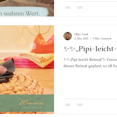
Hilke Tiedt
2. Dez. 2021
1 Min. Lesezeit
✨✨„Pipi-leicht
✨✨„Pipi-leicht-Retreat“✨ Erinnerungen... So lange schon war
dieses Retreat geplant, so oft 