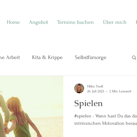
Home
Angebot
Termine buchen
Über mich
e Arbeit
Kita & Krippe
Selbstfürsorge
eben
Meine Sicht auf Kinder ❤️
Hilke Tiedt
26. Juli 2023
2 Min. Lesezeit
Spielen
Themenabende
HerzZeit bei ElternZeit
#spielen - Wann hast Du das da
intrinsischen Motovation hera
ratung
Seminar
EchtSein-Projekt
Echt