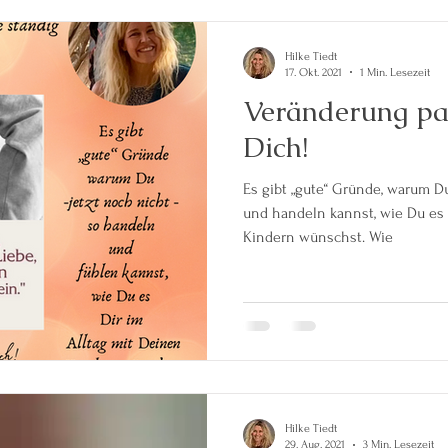
Hilke Tiedt
17. Okt. 2021
1 Min. Lesezeit
Veränderung pas
Dich!
Es gibt „gute“ Gründe, warum Du -jetzt noch nicht- so fühlen
und handeln kannst, wie Du es 
Kindern wünschst. Wie
Hilke Tiedt
29. Aug. 2021
3 Min. Lesezeit