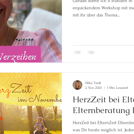
Gerade durfte ich 4 Stunden in
erquickendem Workshop mit mei
mit ihr über das Thema...
Hilke Tiedt
2. Nov. 2020
1 Min. Lesezeit
HerzZeit bei Elt
Elternberatung 
HerzZeit bei ElternZeit Elternb
was Dir heute möglich ist. Jede