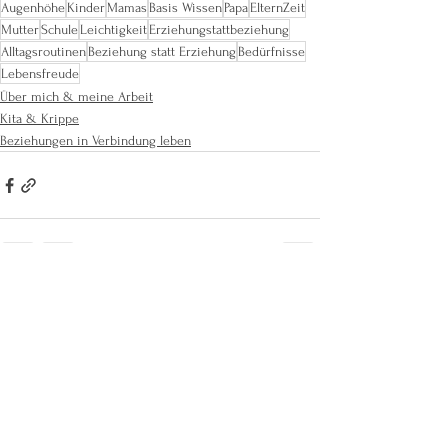
Augenhöhe
Kinder
Mamas
Basis Wissen
Papa
ElternZeit
Mutter
Schule
Leichtigkeit
Erziehungstattbeziehung
Alltagsroutinen
Beziehung statt Erziehung
Bedürfnisse
Lebensfreude
Über mich & meine Arbeit
Kita & Krippe
Beziehungen in Verbindung leben
Alle ansehen
Aktuelle Beiträge