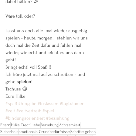
dabei hätten? 🎉
Wäre toll, oder? 
Lasst uns doch alle  mal wieder ausgiebig 
spielen - heute, morgen… stehlen wir uns 
doch mal die Zeit dafür und fühlen mal 
wieder, wie echt und leicht es uns dann 
geht! 
Bringt echt! voll Spaß!!! 
Ich höre jetzt mal auf zu schreiben - und 
gehe 
spielen
! 
Tschüss 😍
Eure Hilke
#spaß
#hingabe
#loslassen
#tagträumer
#zeit
#zeitvertreib
#spiel
#bindungsorientiert
#beziehung
Eltern
Hilke Tiedt
Liebe
Beziehung
Achtsamkeit
Sicherheit
emotionale Grundbedürfnisse
Schritte gehen