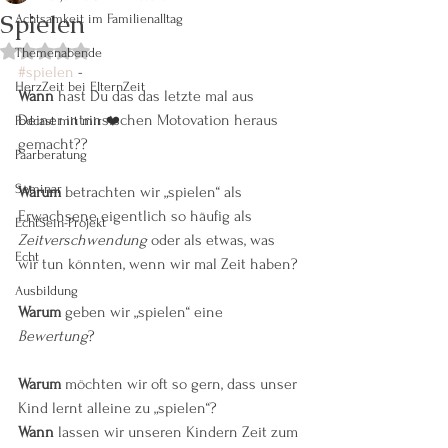
Spielen
Achtsamkeit im Familienalltag
Mit NaN von 5 Sternen bewertet.
Themenabende
#spielen
 - 
HerzZeit bei ElternZeit
Wann
 hast Du das das letzte mal aus 
Deiner intrinsischen Motovation heraus 
Podcast mit mir ❤️
gemacht??
Paarberatung
Seminar
Warum
 betrachten wir „spielen“ als 
Erwachsene eigentlich so häufig als 
EchtSein-Projekt
Zeitverschwendung
 oder als etwas, was 
Echt
wir tun könnten, wenn wir mal Zeit haben? 
Ausbildung
Warum
 geben wir „spielen“ eine 
Bewertung
? 
Warum
 möchten wir oft so gern, dass unser 
Kind lernt alleine zu „spielen“? 
Wann
 lassen wir unseren Kindern Zeit zum 