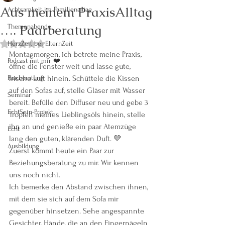
Aus meinem PraxisAlltag
Achtsamkeit im Familienalltag
…. Paarberatung
Themenabende
HerzZeit bei ElternZeit
Mit NaN von 5 Sternen bewertet.
Montagmorgen, ich betrete meine Praxis, 
Podcast mit mir ❤️
öffne die Fenster weit und lasse gute, 
Paarberatung
frische Luft hinein. Schüttele die Kissen 
auf den Sofas auf, stelle Gläser mit Wasser 
Seminar
bereit. Befülle den Diffuser neu und gebe 3 
EchtSein-Projekt
Tropfen meines Lieblingsöls hinein, stelle 
ihn an und genieße ein paar Atemzüge 
Echt
lang den guten, klärenden Duft. 💛
Ausbildung
Zuerst kommt heute ein Paar zur 
Beziehungsberatung zu mir. Wir kennen 
uns noch nicht. 
Ich bemerke den Abstand zwischen ihnen, 
mit dem sie sich auf dem Sofa mir 
gegenüber hinsetzen. Sehe angespannte 
Gesichter, Hände, die an den Fingernägeln 