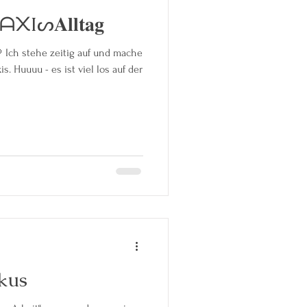
ᔕ𝐀𝐥𝐥𝐭𝐚𝐠
che
uf der
okus