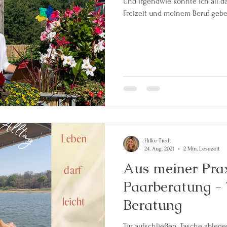
Und irgendwie könnte ich all d
Freizeit und meinem Beruf gebe ich 
Hilke Tiedt
24. Aug. 2021
2 Min. Lesezeit
Aus meiner Prax
Paarberatung -
Beratung
Tür aufschließen, Tasche ablege