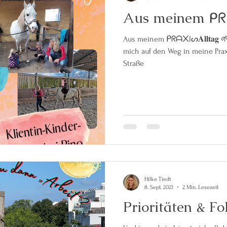
Aus meinem ᑭᖇᗩ᙭I
Aus meinem ᑭᖇᗩ᙭Iᔕ𝐀𝐥𝐥𝐭𝐚𝐠 🌱 Ich stehe zeitig auf und ma
mich auf den Weg in meine Praxis. Huuuu - es ist viel los a
Straße
Hilke Tiedt
8. Sept. 2021
2 Min. Lesezeit
Prioritäten & F