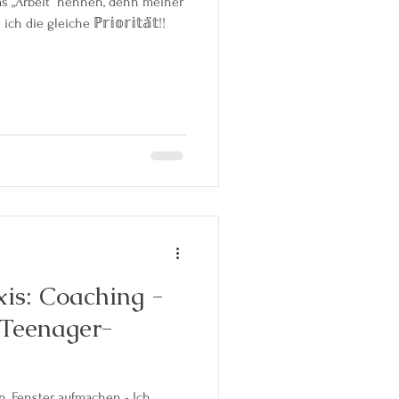
as „Arbeit“ nennen, denn meiner
die gleiche ℙ𝕣𝕚𝕠𝕣𝕚𝕥𝕒̈𝕥!!
is: Coaching -
 Teenager-
n, Fenster aufmachen - Ich