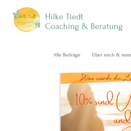
Hilke Tiedt
Coaching & Beratung
Alle Beiträge
Über mich & mein
Beziehungen in Verbindung l
Achtsamkeit im Familienalltag
Podcast mit mir ❤️
Paarbe