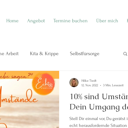
Home
Angebot
Termine buchen
Über mich
e Arbeit
Kita & Krippe
Selbstfürsorge
eben
Meine Sicht auf Kinder ❤️
Hilke Tiedt
12. Nov. 2022
3 Min. Lesezeit
10% sind Umstä
Themenabende
HerzZeit bei ElternZeit
Dein Umgang d
Stell Dir einmal vor, Du gerätst
ratung
Seminar
EchtSein-Projekt
Echt
echt herausfordernde Situation mi