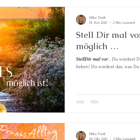
Hilke Tiedt
19. Nov. 2021
2 Min. Lesezeit
Stell Dir mal vo
möglich …
𝑺𝒕𝒆𝒍𝒍𝑫𝒊𝒓 𝒎𝒂𝒍 𝒗𝒐𝒓... Du würdest Dich aus tiefsten Herzen selbst
lieben! Du würdest das, was Du j
Hilke Tiedt
29. Okt. 2021
2 Min. Lesezeit